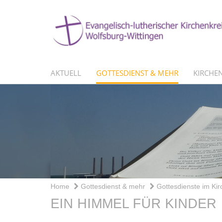
AKTUELL
GOTTESDIENST & MEHR
KIRCHEN
Home
Gottesdienst & mehr
Gottesdienste im Kir
EIN HIMMEL FÜR KINDER