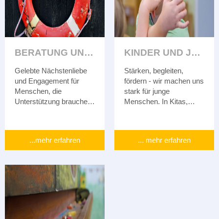
BERATUNG UND SEELSORGE
KINDER UND JUGENDLICHE
Gelebte Nächstenliebe
Stärken, begleiten,
und Engagement für
fördern - wir machen uns
Menschen, die
stark für junge
Unterstützung brauchen
Menschen. In Kitas,
– das liegt uns am
Schulen,
Herzen. Wir helfen dort,
Familienzentren und
wo Sie es benötigen.
Jugendarbeit.
...mehr erfahren
... mehr erfahren