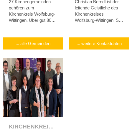
27 Kirchengemeinden
Christian Berndt ist der
gehören zum
leitende Geistliche des
Kirchenkreis Wolfsburg-
Kirchenkreises
Wittingen. Über gut 80
Wolfsburg-Wittingen. Sie
km erstreckt sich der
erreichen ihn per Mail
Kirchenkreis von
über
sup.wolfsburg-
Sprakensehl bis nach
wittingen@evlka.de
.
... alle Gemeinden
... weitere Kontaktdaten
Rennau.
KIRCHENKREISVORSTAND