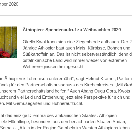
mber 2020
Äthiopien: Spendenaufruf zu Weihnachten 2020
Okello Kwot kann sich eine Ziegenherde aufbauen. Der 2
Jährige Äthiopier baut auch Mais, Kürbisse, Bohnen und
Süßkartoffeln an. Das ist nicht selbstverständlich, denn 
ostafrikanische Land wird immer wieder von extremen
Wetterereignissen heimgesucht.
n Äthiopien ist chronisch unterernährt“, sagt Helmut Kramer, Pastor 
ändig für den Partnerschaftsausschuss des Kirchenkreises. „Mit
Brot
 unserem Partnerschaftsland helfen.“ Auch Abang Ougu Gora, Kwots
ucht und viel Leid und Entbehrung jetzt eine Perspektive für sich und
nden. Mit Gemüsegarten und Hühneraufzucht.
ht das einzige Dilemma des afrikanischen Staates. Äthiopien
iele Flüchtlinge, besonders aus den benachbarten Staaten Sudan,
Somalia. „Allein in der Region Gambela im Westen Äthiopiens leben