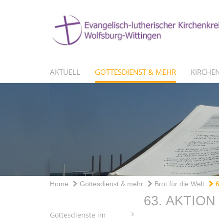
AKTUELL
GOTTESDIENST & MEHR
KIRCHEN
Home
Gottesdienst & mehr
Brot für die Welt
6
63. AKTIO
Gottesdienste im