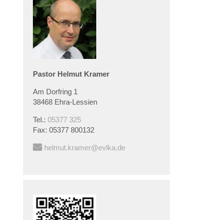
Pastor
Helmut
Kramer
Am Dorfring 1
38468 Ehra-Lessien
Tel.:
05377 325
Fax:
05377 800132
helmut.kramer@evlka.de