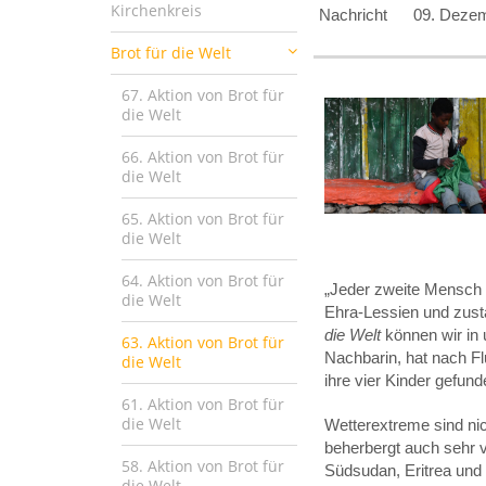
Kirchenkreis
Nachricht
09. Deze
Brot für die Welt
67. Aktion von Brot für
die Welt
66. Aktion von Brot für
die Welt
65. Aktion von Brot für
die Welt
64. Aktion von Brot für
„Jeder zweite Mensch i
die Welt
Ehra-Lessien und zust
die Welt
können wir in
63. Aktion von Brot für
Nachbarin, hat nach Fl
die Welt
ihre vier Kinder gefu
61. Aktion von Brot für
die Welt
Wetterextreme sind nic
beherbergt auch sehr v
58. Aktion von Brot für
Südsudan, Eritrea und 
die Welt