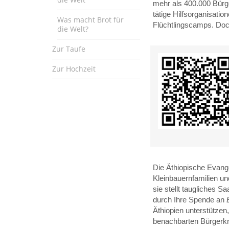
mehr als 400.000 Bürg
tätige Hilfsorganisatio
Was macht Brot für
Flüchtlingscamps. Doc
die Welt?
Zur Taufe
Zur Hochzeit
Die Äthiopische Evang
Kleinbauernfamilien u
sie stellt taugliches Sa
durch Ihre Spende an
Äthiopien unterstützen
benachbarten Bürgerkr