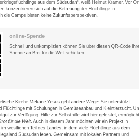
erkriegsflüchtlinge aus dem Südsudan“, weiß Helmut Kramer. Vor Or
nen konzentrieren sich auf die Betreuung der Flüchtlinge in
h die Camps bieten keine Zukunftsperspektiven.
online-Spende
Schnell und unkompliziert können Sie über diesen QR-Code Ihr
Spende an Brot für die Welt schicken.
elische Kirche Mekane Yesus geht andere Wege: Sie unterstützt
nd Flüchtlinge mit Schulungen in Gemüseanbau und Kleintierzucht. U
atgut zur Verfügung. Hilfe zur Selbsthilfe wird hier geleistet, ermöglich
Brot für die Welt
. Auch in diesem Jahr möchten wir ein Projekt in
, im westlichen Teil des Landes, in dem viele Flüchtlinge aus dem
iegsland Südsudan leben. Gemeinsam mit lokalen Partnern und