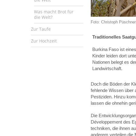
Was macht Brot für
die Welt?
Foto: Christoph Püschner 
Zur Taufe
Traditionelles Saatg
Zur Hochzeit
Burkina Faso ist eine
Kinder leiden dort u
Nationen belegt es den
Landwirtschaft.
Doch die Böden der Kle
fehlende Wissen über 
Pestiziden. Hinzu kom
lassen die ohnehin ger
Die Entwicklungsorgani
Développement des Egl
techniken, die ihnen 
anderem verteilen die