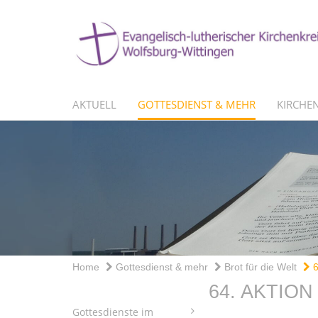
AKTUELL
GOTTESDIENST & MEHR
KIRCHEN
Home
Gottesdienst & mehr
Brot für die Welt
6
64. AKTIO
Gottesdienste im