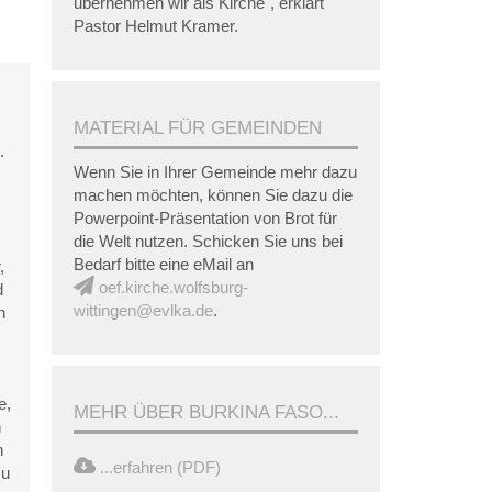
übernehmen wir als Kirche", erklärt
Pastor Helmut Kramer.
MATERIAL FÜR GEMEINDEN
.
Wenn Sie in Ihrer Gemeinde mehr dazu
machen möchten, können Sie dazu die
Powerpoint-Präsentation von Brot für
die Welt nutzen. Schicken Sie uns bei
Bedarf bitte eine eMail an
,
oef.kirche.wolfsburg-
d
wittingen@evlka.de
.
n
e,
MEHR ÜBER BURKINA FASO...
n
n
...erfahren (PDF)
zu