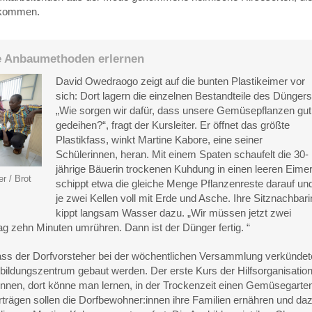
skommen.
e Anbaumethoden erlernen
David Owedraogo zeigt auf die bunten Plastikeimer vor
sich: Dort lagern die einzelnen Bestandteile des Düngers
„Wie sorgen wir dafür, dass unsere Gemüsepflanzen gut
gedeihen?“, fragt der Kursleiter. Er öffnet das größte
Plastikfass, winkt Martine Kabore, eine seiner
Schülerinnen, heran. Mit einem Spaten schaufelt die 30-
jährige Bäuerin trockenen Kuhdung in einen leeren Eimer
r / Brot
schippt etwa die gleiche Menge Pflanzenreste darauf un
je zwei Kellen voll mit Erde und Asche. Ihre Sitznachbari
kippt langsam Wasser dazu. „Wir müssen jetzt zwei
g zehn Minuten umrühren. Dann ist der Dünger fertig. “
 dass der Dorfvorsteher bei der wöchentlichen Versammlung verkündet
sbildungszentrum gebaut werden. Der erste Kurs der Hilfsorganisatio
nen, dort könne man lernen, in der Trockenzeit einen Gemüsegarte
rträgen sollen die Dorfbewohner:innen ihre Familien ernähren und da