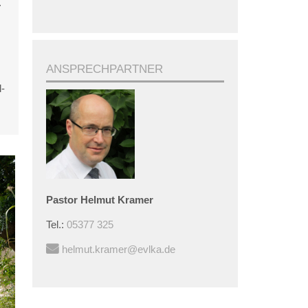
.
ANSPRECHPARTNER
-
Pastor
Helmut
Kramer
Tel.:
05377 325
helmut.kramer@evlka.de