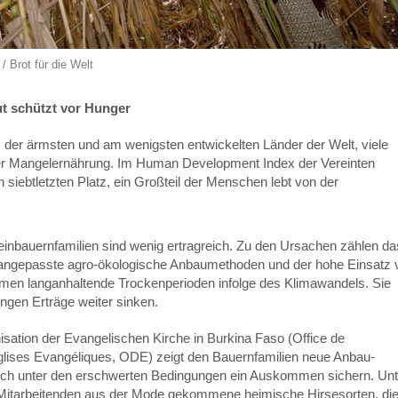
/ Brot für die Welt
ut schützt vor Hunger
s der ärmsten und am wenigsten entwickelten Länder der Welt, viele
nter Mangelernährung. Im Human Development Index der Vereinten
 siebtletzten Platz, ein Großteil der Menschen lebt von der
inbauernfamilien sind wenig ertragreich. Zu den Ursachen zählen da
angepasste agro-ökologische Anbaumethoden und der hohe Einsatz 
men langanhaltende Trockenperioden infolge des Klimawandels. Sie
ingen Erträge weiter sinken.
sation der Evangelischen Kirche in Burkina Faso (Office de
ises Evangéliques, ODE) zeigt den Bauernfamilien neue Anbau­
auch unter den erschwerten Bedingungen ein Auskommen sichern. Unt
 Mitarbeitenden aus der Mode gekommene heimische Hirsesorten, di