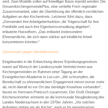
wird. Zwei Modelle sollen auf freiwilliger Basis erprobt werden: Die
GesamtkirchengemeindePlus, eine vertiefte Form regionaler
Zusammenarbeit, oder die Überführung der öffentlich-rechtlichen
Aufgaben an den Kirchenkreis. Letzteres führt dazu, dass
„Gemeinden ihre Arbeitgeberfunktion, die Trägerschaft für ihre
Friedhöfe und auch ihre Eigentumsverwaltung abgeben“,
erläuterte Hasselhorn. „Das entlastet insbesondere
Ehrenamtliche, die sich dann stärker auf inhaltliche Arbeit
konzentrieren könnten.“
Gemeinsam gegen Identitätsverlust
Eingebunden in die Entwicklung dieses Erprobungsgesetzes
waren auf Wunsch der Landessynode Vertreter:innen aus
Kirchengemeinden im Rahmen einer Tagung an der
Evangelischen Akademie in Loccum. „Wir schrumpfen, die
Bereitschaft zu ehrenamtlichem Engagement nimmt immer mehr
ab, nicht überall ist vor Ort das benötigte Knowhow vorhanden“,
fasste es Hermann Prietzsch zusammen. Der Groß Oesinger
Kirchenvorsteher erinnerte an die kommunale Neugliederung des
Landes Niedersachsen in den 1970er Jahren. „Vor solchen
Aufgaben stehen wir als Kirche“, warb er für gemeinsames