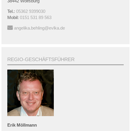
38442 Wolfsburg
Tel.:
05362 9399030
Mobil:
0151 531 89 563
angelika.behling@evlka.de
REGIO-GESCHÄFTSFÜHRER
Erik
Möllmann