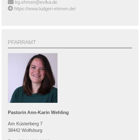
kg.ehmen@evlka.de
https://www.ludgeri-ehmen.de/
PFARRAMT
Pastorin
Ann-Karin
Wehling
Am Küsterberg 7
38442 Wolfsburg