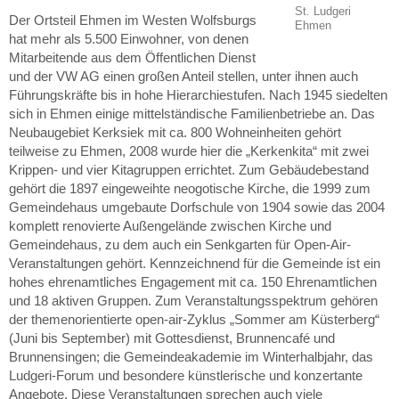
St. Ludgeri
Der Ortsteil Ehmen im Westen Wolfsburgs
Ehmen
hat mehr als 5.500 Einwohner, von denen
Mitarbeitende aus dem Öffentlichen Dienst
und der VW AG einen großen Anteil stellen, unter ihnen auch
Führungskräfte bis in hohe Hierarchiestufen. Nach 1945 siedelten
sich in Ehmen einige mittelständische Familienbetriebe an. Das
Neubaugebiet Kerksiek mit ca. 800 Wohneinheiten gehört
teilweise zu Ehmen, 2008 wurde hier die „Kerkenkita“ mit zwei
Krippen- und vier Kitagruppen errichtet. Zum Gebäudebestand
gehört die 1897 eingeweihte neogotische Kirche, die 1999 zum
Gemeindehaus umgebaute Dorfschule von 1904 sowie das 2004
komplett renovierte Außengelände zwischen Kirche und
Gemeindehaus, zu dem auch ein Senkgarten für Open-Air-
Veranstaltungen gehört. Kennzeichnend für die Gemeinde ist ein
hohes ehrenamtliches Engagement mit ca. 150 Ehrenamtlichen
und 18 aktiven Gruppen. Zum Veranstaltungsspektrum gehören
der themenorientierte open-air-Zyklus „Sommer am Küsterberg“
(Juni bis September) mit Gottesdienst, Brunnencafé und
Brunnensingen; die Gemeindeakademie im Winterhalbjahr, das
Ludgeri-Forum und besondere künstlerische und konzertante
Angebote. Diese Veranstaltungen sprechen auch viele