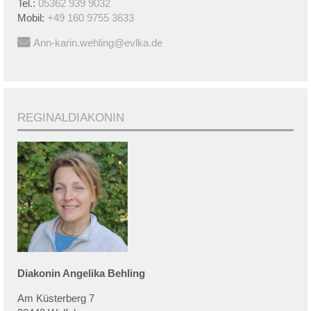
Tel.:
05362 939 9032
Mobil:
+49 160 9755 3633
Ann-karin.wehling@evlka.de
REGINALDIAKONIN
Diakonin
Angelika
Behling
Am Küsterberg 7