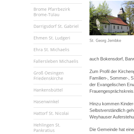
Brome Pfarrbezirk
Brome-Tülau
Darrigsdorf St. Gabriel
Ehmen St. Ludgeri
St. Georg Jembke
Ehra St. Michaelis
auch Bokensdorf, Barw
Fallersleben Michaelis
Zum Profil der Kirche
Groß Oesingen
Friedenskirche
Familien-, Sommer-, Si
der Evangelischen Erw
Hankensbüttel
Frauengesprächskreis
Hasenwinkel
Hinzu kommen Kinder- 
Selbstverständlich ge
Hattorf St. Nicolai
Weyhauser Auferstehun
Hehlingen St.
Die Gemeinde hat eine g
Pankratius