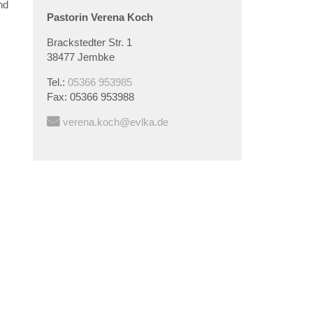
nd
Pastorin
Verena
Koch
Brackstedter Str. 1
38477 Jembke
Tel.:
05366 953985
Fax:
05366 953988
verena.koch@evlka.de