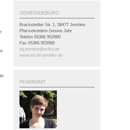
GEMEINDEBÜRO
,
Brackstedter Str. 1, 38477 Jembke
Pfarrsekretärin Gesine Jahr
e
Telefon 05366 953980
Fax 05366 953988
kg.jembke@evlka.de
ke
www.kirche-jembke.de
te
PFARRAMT