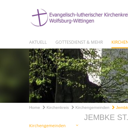
AKTUELL
GOTTESDIENST & MEHR
KIRCHEN
Home
Kirchenkreis
Kirchengemeinden
Jembke
JEMBKE ST
Kirchengemeinden