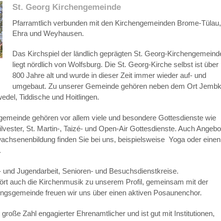
St. Georg Kirchengemeinde
Pfarramtlich verbunden mit den Kirchengemeinden Brome-Tülau
Ehra und Weyhausen.
Das Kirchspiel der ländlich geprägten St. Georg-Kirchengemeind
liegt nördlich von Wolfsburg. Die St. Georg-Kirche selbst ist über
800 Jahre alt und wurde in dieser Zeit immer wieder auf- und
umgebaut. Zu unserer Gemeinde gehören neben dem Ort Jemb
edel, Tiddische und Hoitlingen.
ngemeinde gehören vor allem viele und besondere Gottesdienste wie
lvester, St. Martin-, Taizé- und Open-Air Gottesdienste. Auch Angebo
achsenenbildung finden Sie bei uns, beispielsweise Yoga oder einen
.
und Jugendarbeit, Senioren- und Besuchsdienstkreise.
hört auch die Kirchenmusik zu unserem Profil, gemeinsam mit der
gsgemeinde freuen wir uns über einen aktiven Posaunenchor.
roße Zahl engagierter Ehrenamtlicher und ist gut mit Institutionen,