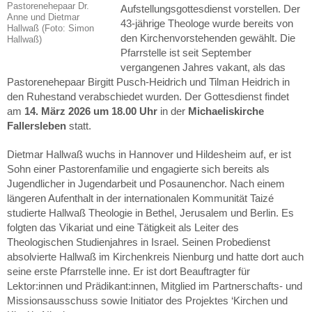
Pastorenehepaar Dr.
Aufstellungsgottesdienst vorstellen. Der
Anne und Dietmar
43-jährige Theologe wurde bereits von
Hallwaß (Foto: Simon
den Kirchenvorstehenden gewählt. Die
Hallwaß)
Pfarrstelle ist seit September
vergangenen Jahres vakant, als das
Pastorenehepaar Birgitt Pusch-Heidrich und Tilman Heidrich in
den Ruhestand verabschiedet wurden. Der Gottesdienst findet
am
14. März 2026 um 18.00 Uhr
in der
Michaeliskirche
Fallersleben
statt.
Dietmar Hallwaß wuchs in Hannover und Hildesheim auf, er ist
Sohn einer Pastorenfamilie und engagierte sich bereits als
Jugendlicher in Jugendarbeit und Posaunenchor. Nach einem
längeren Aufenthalt in der internationalen Kommunität Taizé
studierte Hallwaß Theologie in Bethel, Jerusalem und Berlin. Es
folgten das Vikariat und eine Tätigkeit als Leiter des
Theologischen Studienjahres in Israel. Seinen Probedienst
absolvierte Hallwaß im Kirchenkreis Nienburg und hatte dort auch
seine erste Pfarrstelle inne. Er ist dort Beauftragter für
Lektor:innen und Prädikant:innen, Mitglied im Partnerschafts- und
Missionsausschuss sowie Initiator des Projektes ‘Kirchen und