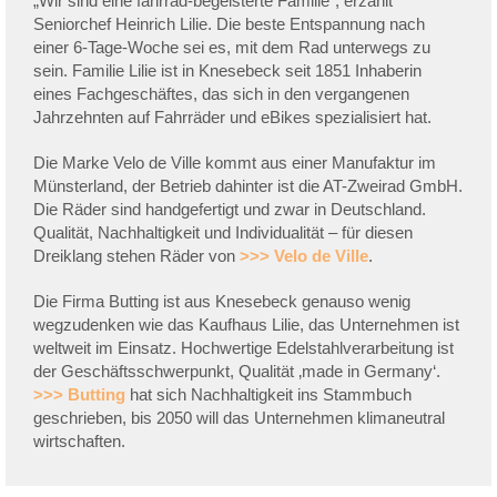
„Wir sind eine fahrrad-begeisterte Familie“, erzählt
Seniorchef Heinrich Lilie. Die beste Entspannung nach
einer 6-Tage-Woche sei es, mit dem Rad unterwegs zu
sein. Familie Lilie ist in Knesebeck seit 1851 Inhaberin
eines Fachgeschäftes, das sich in den vergangenen
Jahrzehnten auf Fahrräder und eBikes spezialisiert hat.
Die Marke Velo de Ville kommt aus einer Manufaktur im
Münsterland, der Betrieb dahinter ist die AT-Zweirad GmbH.
Die Räder sind handgefertigt und zwar in Deutschland.
Qualität, Nachhaltigkeit und Individualität – für diesen
Dreiklang stehen Räder von
>>> Velo de Ville
.
Die Firma Butting ist aus Knesebeck genauso wenig
wegzudenken wie das Kaufhaus Lilie, das Unternehmen ist
weltweit im Einsatz. Hochwertige Edelstahlverarbeitung ist
der Geschäftsschwerpunkt, Qualität ‚made in Germany‘.
>>> Butting
hat sich Nachhaltigkeit ins Stammbuch
geschrieben, bis 2050 will das Unternehmen klimaneutral
wirtschaften.