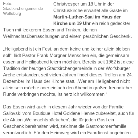
Christvesper um 18 Uhr in der
Foto:
Stadtkirchengemeinde
Christuskirche erwartet alle Gäste im
Wolfsburg
Martin-Luther-Saal im Haus der
Kirche um 19 Uhr
ein reich gedeckter
Tisch mit leckerem Essen und Trinken, kleinen
Weihnachtsüberraschungen und einem persönlichen Geschenk.
„Heiligabend ist ein Fest, an dem keine und keiner allein bleiben
soll“, lädt Pastor Frank Morgner Menschen ein, die gemeinsam
essen und Heiligabend feiern möchten. Bereits seit 1962 ist diese
Tradition der heutigen Stadtkirchengemeinde in der Wolfsburger
Arche entstanden, seit vielen Jahren findet dieses Treffen am 24.
Dezember im Haus der Kirche statt. „Wer am Heiligabend nicht
allein sein möchte oder einfach den Abend in großer, freundlicher
Runde verbringen möchte, ist herzlich willkommen.“
Das Essen wird auch in diesem Jahr wieder von der Familie
Saliovski vom Boutique Hotel Goldene Henne zubereitet, auch für
die Aktion ‚Weihnachtspäckchen‘, die für jeden Gast ein
Geschenk bereithalten wird, zeichnet die Gastronomenfamilie
verantwortlich. Für den Heimweg wird ein Fahrdienst angeboten.