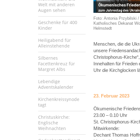
Welt mit anderen
Augen sehen
Foto: Antonia Przybilski /
Geschenke für 400
Katholisches Dekanat Wo
Kinder
Helmstedt
Heiligabend für
Menschen, die die Ukra
Alleinstehende
unsere Friedensandacht
Christophorus-Kirche
Silbernes
Facettenkreuz für
Innehalten für Friede
Margret Albs
Uhr die Kirchglocken l
Lebendige
Adventskalender
23. Februar 2023
Kirchenkreissynode
tagt
Ökumenische Frieden
23.00 – 0.10 Uhr
Christuskirche:
St. Christophorus-Kirc
Englische
Weihnachten
Mitwirkende:
Dechant Thomas Hoffma