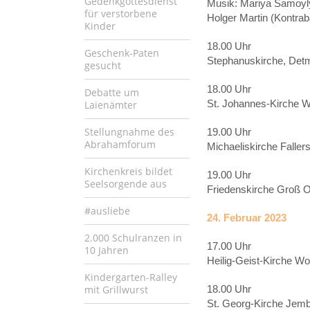
Gedenkgottesdienst
Musik: Mariya Samoylyu
für verstorbene
Holger Martin (Kontra
Kinder
18.00 Uhr
Geschenk-Paten
Stephanuskirche, Det
gesucht
18.00 Uhr
Debatte um
St. Johannes-Kirche W
Laienämter
Stellungnahme des
19.00 Uhr
Abrahamforum
Michaeliskirche Faller
Kirchenkreis bildet
19.00 Uhr
Seelsorgende aus
Friedenskirche Groß 
#ausliebe
24. Februar 2023
2.000 Schulranzen in
17.00 Uhr
10 Jahren
Heilig-Geist-Kirche Wo
Kindergarten-Ralley
mit Grillwurst
18.00 Uhr
St. Georg-Kirche Jemb