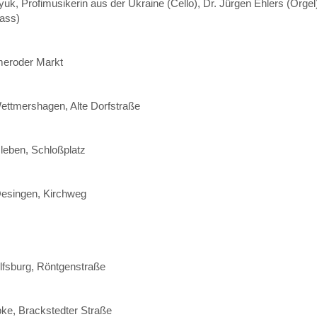
k, Profimusikerin aus der Ukraine (Cello), Dr. Jürgen Ehlers (Orgel
bass)
meroder Markt
ettmershagen, Alte Dorfstraße
sleben, Schloßplatz
Oesingen, Kirchweg
lfsburg, Röntgenstraße
ke, Brackstedter Straße