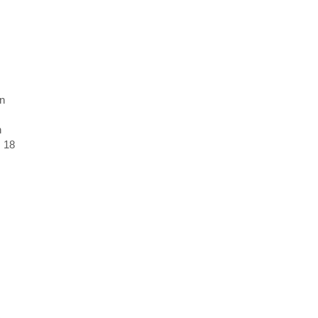
en
n
m 18