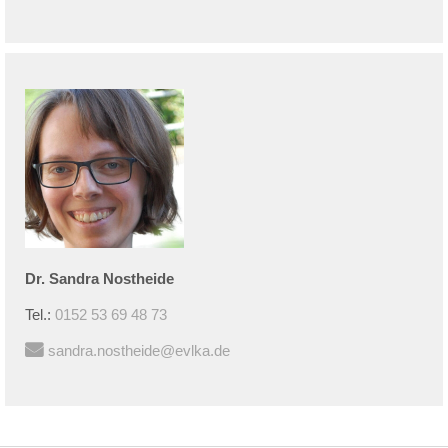
Dr.
Sandra
Nostheide
Tel.:
0152 53 69 48 73
sandra.nostheide@evlka.de