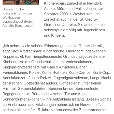
Kirchenkreis, zunächst in Neindorf,
Almke, Mörse und Fallersleben, seit
Diakonin Silke
Kretzschmar wird in
Sommer 2008 in Weyhausen und
Weyhausen
zunächst auch in der St. Georg-
verabschiedet (Foto:
Gemeinde Jembke. Sie arbeitete hier
Annette Beushausen)
schwerpunktmäßig mit Jugendlichen
und Kindern.
„Ich nehme viele schöne Erinnerungen an die Gemeinde mit“,
sagt Silke Kretzschmar. Kinderkirche, Übernachtungsaktionen,
Krippenspiel, Familiengottesdienste, Grundschulgottesdienste,
Kirchenrallye mit Grundschulklassen, Vorleseaktionen,
Singspielgottesdienste mit Gabi & Amadeus Eidner,
Ferienaktionen, Konfer, Konfer-Fahrten, Konfi-Camps, Konfi-Cup,
Adoniakonzert, Jugendfreizeit, Jugendgottesdienste, Lange Nacht
der Kirchen, Gottesdienst anders, Gottesdienst unter freiem
Himmel, Gemeindefahrten, Seniorenkreise, Seniorenfeste,
Begegnungen im Büro und zwischen Tür und Angel,
Sonnenblumenaktionen – ihre Aufzählung ist lang. „Diesen Schatz
an Erlebnissen und Erfahrungen nehme ich im Herzen mit“,
bedankt sie sich für 15 Jahre vertrauensvoller Zusammenarbeit.