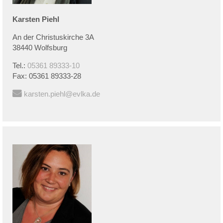
Karsten
Piehl
An der Christuskirche 3A
38440 Wolfsburg
Tel.:
05361 89333-10
Fax:
05361 89333-28
karsten.piehl@evlka.de