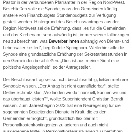
Pastor in der verbundenen Pfarrämter in der Region Nord-West.
Beschließen solle die Synode, dass den Gemeinden künftig
anstelle von Finanzbudgets Stundenbudgets zur Verfügung
gestellt werden. Hintergrund des Beschlussantrages aus der
Region Nordwest sei die Erfahrung, dass „es für die Gemeinden
und das Kirchenamt sehr aufwändig ist, immer wieder fallbezogen
neu zu berechnen, was
Bewerber:innen
abhängig von Dienst- und
Lebensalter kosten“, begründete Springhorn. Weiterhin solle die
Synode eine grundsätzliche Erhöhung der Sekretariatsstunden in
den Gemeinden beschließen. „Dies ist aus meiner Sicht eine
politische Angelegenheit“, so der Antragsteller.
Der Beschlussantrag sei so nicht beschlussfähig, ließen mehrere
Synodale wissen. „Der Antrag ist nicht quantifizierbar“, stellte
Detlev Schmitz klar. „Wo landen wir da finanziell, können wir uns
das überhaupt leisten?“, wollte Superintendent Christian Berndt
wissen. Zum Jahresbeginn 2023 trat eine Neuregelung für die
sogenannten Begleitenden Dienste in Kraft, die es den
Gemeinden ermöglicht, grundsätzlich flexibler mit
Personalkostenkontingenten zu agieren und auch nicht
ausgegebene Mittel in Personalkostenrücklagen zu überführen.