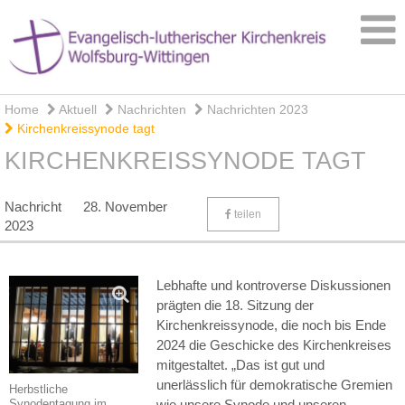
Home
Aktuell
Nachrichten
Nachrichten 2023
Kirchenkreissynode tagt
KIRCHENKREISSYNODE TAGT
Nachricht
28. November
teilen
2023
Lebhafte und kontroverse Diskussionen
prägten die 18. Sitzung der
Kirchenkreissynode, die noch bis Ende
2024 die Geschicke des Kirchenkreises
mitgestaltet. „Das ist gut und
unerlässlich für demokratische Gremien
Herbstliche
Synodentagung im
wie unsere Synode und unseren