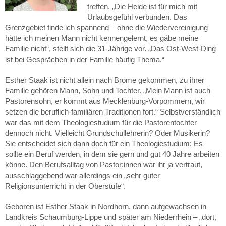
treffen. „Die Heide ist für mich mit
Urlaubsgefühl verbunden. Das
Grenzgebiet finde ich spannend – ohne die Wiedervereinigung
hätte ich meinen Mann nicht kennengelernt, es gäbe meine
Familie nicht“, stellt sich die 31-Jährige vor. „Das Ost-West-Ding
ist bei Gesprächen in der Familie häufig Thema.“
Esther Staak ist nicht allein nach Brome gekommen, zu ihrer
Familie gehören Mann, Sohn und Tochter. „Mein Mann ist auch
Pastorensohn, er kommt aus Mecklenburg-Vorpommern, wir
setzen die beruflich-familiären Traditionen fort.“ Selbstverständlich
war das mit dem Theologiestudium für die Pastorentochter
dennoch nicht. Vielleicht Grundschullehrerin? Oder Musikerin?
Sie entscheidet sich dann doch für ein Theologiestudium: Es
sollte ein Beruf werden, in dem sie gern und gut 40 Jahre arbeiten
könne. Den Berufsalltag von Pastor:innen war ihr ja vertraut,
ausschlaggebend war allerdings ein „sehr guter
Religionsunterricht in der Oberstufe“.
Geboren ist Esther Staak in Nordhorn, dann aufgewachsen in
Landkreis Schaumburg-Lippe und später am Niederrhein – „dort,