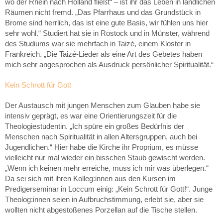
wo der Rhein nach Holland fließt“ – ist ihr das Leben in ländlichen
Räumen nicht fremd. „Das Pfarrhaus und das Grundstück in
Brome sind herrlich, das ist eine gute Basis, wir fühlen uns hier
sehr wohl.“ Studiert hat sie in Rostock und in Münster, während
des Studiums war sie mehrfach in Taizé, einem Kloster in
Frankreich. „Die Taizé-Lieder als eine Art des Gebetes haben
mich sehr angesprochen als Ausdruck persönlicher Spiritualität.“
Kein Schrott für Gott
Der Austausch mit jungen Menschen zum Glauben habe sie
intensiv geprägt, es war eine Orientierungszeit für die
Theologiestudentin. „Ich spüre ein großes Bedürfnis der
Menschen nach Spiritualität in allen Altersgruppen, auch bei
Jugendlichen.“ Hier habe die Kirche ihr Proprium, es müsse
vielleicht nur mal wieder ein bisschen Staub gewischt werden.
„Wenn ich keinen mehr erreiche, muss ich mir was überlegen.“
Da sei sich mit ihren Kolleg:innen aus den Kursen im
Predigerseminar in Loccum einig: „Kein Schrott für Gott!“. Junge
Theolog:innen seien in Aufbruchstimmung, erlebt sie, aber sie
wollten nicht abgestoßenes Porzellan auf die Tische stellen.