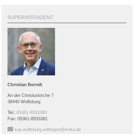
SUPERINTENDENT
Christian
Berndt
An der Christuskirche 7
38440 Wolfsburg
Tel.:
05361-8933380
Fax:
05361-8933381
sup.wolfsburg-wittingen@evlka.de