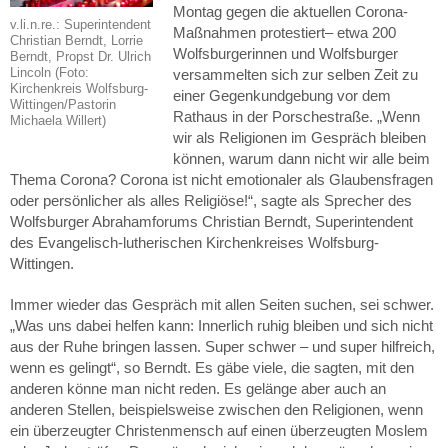
Montag gegen die aktuellen Corona-
v.li.n.re.: Superintendent
Maßnahmen protestiert– etwa 200
Christian Berndt, Lorrie
Wolfsburgerinnen und Wolfsburger
Berndt, Propst Dr. Ulrich
Lincoln (Foto:
versammelten sich zur selben Zeit zu
Kirchenkreis Wolfsburg-
einer Gegenkundgebung vor dem
Wittingen/Pastorin
Rathaus in der Porschestraße. „Wenn
Michaela Willert)
wir als Religionen im Gespräch bleiben
können, warum dann nicht wir alle beim
Thema Corona? Corona ist nicht emotionaler als Glaubensfragen
oder persönlicher als alles Religiöse!“, sagte als Sprecher des
Wolfsburger Abrahamforums Christian Berndt, Superintendent
des Evangelisch-lutherischen Kirchenkreises Wolfsburg-
Wittingen.
Immer wieder das Gespräch mit allen Seiten suchen, sei schwer.
„Was uns dabei helfen kann: Innerlich ruhig bleiben und sich nicht
aus der Ruhe bringen lassen. Super schwer – und super hilfreich,
wenn es gelingt“, so Berndt. Es gäbe viele, die sagten, mit den
anderen könne man nicht reden. Es gelänge aber auch an
anderen Stellen, beispielsweise zwischen den Religionen, wenn
ein überzeugter Christenmensch auf einen überzeugten Moslem