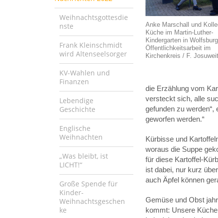
Weihnachtsgottesdie
Anke Marschall und Kolle
nste
Küche im Martin-Luther-
Kindergarten in Wolfsburg
Frank Kleinschmidt
Öffentlichkeitsarbeit im
wird Altenseelsorger
Kirchenkreis / F. Josuweit
KV-Wahlen und
Finanzen
die Erzählung vom Kart
versteckt sich, alle su
Lebendige
Geschichte
gefunden zu werden“, e
geworfen werden.“
Englische
Weihnachten
Kürbisse und Kartoffel
woraus die Suppe geko
„Was bleibt, ist
für diese Kartoffel-Kü
LICHT!“
ist dabei, nur kurz übe
auch Äpfel können gera
Große Spende für
Kinder-
Gemüse und Obst jahres
Weihnachtsgeschen
ke
kommt: Unsere Küchenbe