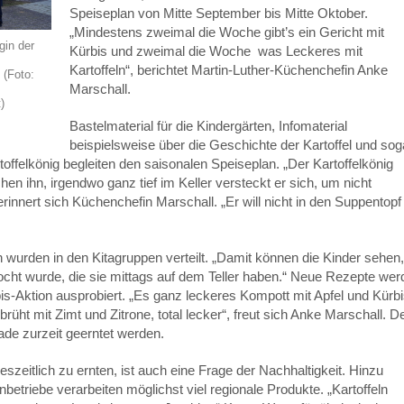
Speiseplan von Mitte September bis Mitte Oktober.
„Mindestens zweimal die Woche gibt’s ein Gericht mit
gin der
Kürbis und zweimal die Woche was Leckeres mit
Kartoffeln“, berichtet Martin-Luther-Küchenchefin Anke
 (Foto:
Marschall.
)
Bastelmaterial für die Kindergärten, Infomaterial
beispielsweise über die Geschichte der Kartoffel und sog
offelkönig begleiten den saisonalen Speiseplan. „Der Kartoffelkönig
chen ihn, irgendwo ganz tief im Keller versteckt er sich, um nicht
rinnert sich Küchenchefin Marschall. „Er will nicht in den Suppentopf
n wurden in den Kitagruppen verteilt. „Damit können die Kinder sehen,
cht wurde, die sie mittags auf dem Teller haben.“ Neue Rezepte wer
rbis-Aktion ausprobiert. „Es ganz leckeres Kompott mit Apfel und Kürb
rbrüht mit Zimt und Zitrone, total lecker“, freut sich Anke Marschall. D
de zurzeit geerntet werden.
zeitlich zu ernten, ist auch eine Frage der Nachhaltigkeit. Hinzu
triebe verarbeiten möglichst viel regionale Produkte. „Kartoffeln