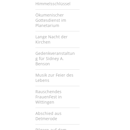
Himmelsschlüssel
Ökumenischer
Gottesdienst im
Planetarium
Lange Nacht der
Kirchen
Gedenkveranstaltun
g für Sidney A.
Benson
Musik zur Feier des
Lebens
Rauschendes
FrauenFest in
Wittingen
Abschied aus
Detmerode
Pilgern auf dem