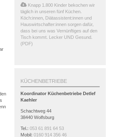
Knapp 1.800 Kinder bekochen wir
täglich in unseren fünf Küchen.
Köch:innen, Diätassistent:innen und
Hauswirtschafter:innen sorgen dafür,
dass bei uns was Vernünftiges auf den
Tisch kommt. Lecker UND Gesund.
(PDF)
ar
KÜCHENBETRIEBE
Koordinator Küchenbetriebe
Detlef
den
Kaehler
is
enn
Schachtweg 44
38440 Wolfsburg
Tel.:
053 61 891 64 53
Mobil:
0160 914 356 46