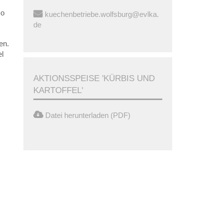
so
kuechenbetriebe.wolfsburg@evlka.
de
en.
el
AKTIONSSPEISE 'KÜRBIS UND
KARTOFFEL'
Datei herunterladen (PDF)