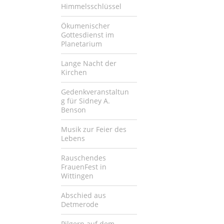
Himmelsschlüssel
Ökumenischer
Gottesdienst im
Planetarium
Lange Nacht der
Kirchen
Gedenkveranstaltun
g für Sidney A.
Benson
Musik zur Feier des
Lebens
Rauschendes
FrauenFest in
Wittingen
Abschied aus
Detmerode
Pilgern auf dem