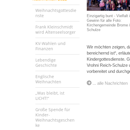
Weihnachtsgottesdie
nste
Einzigartig bunt - Vielfalt 
Gewinn für alle Foto:
Kirchengemeinde Brome /
Frank Kleinschmidt
Schulze
wird Altenseelsorger
KV-Wahlen und
Wir möchten zeigen, da
Finanzen
bereichernd ist“, erläu
Kindergottesdienste.
Lebendige
Geschichte
Vrohni Reich-Schulze u
vorbereitet und durchge
Englische
Weihnachten
... alle Nachrichten
„Was bleibt, ist
LICHT!“
Große Spende für
Kinder-
Weihnachtsgeschen
ke