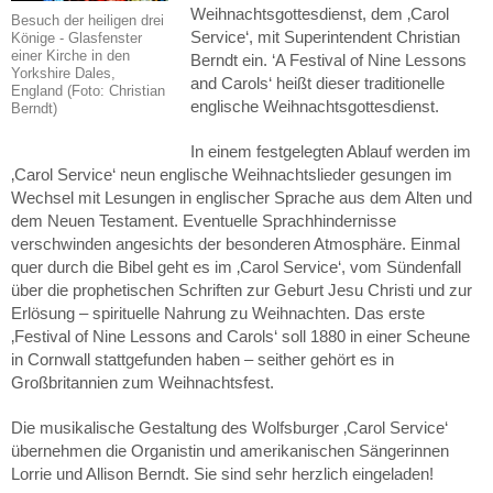
Weihnachtsgottesdienst, dem ‚Carol
Besuch der heiligen drei
Service‘, mit Superintendent Christian
Könige - Glasfenster
einer Kirche in den
Berndt ein. ‘A Festival of Nine Lessons
Yorkshire Dales,
and Carols‘ heißt dieser traditionelle
England (Foto: Christian
englische Weihnachtsgottesdienst.
Berndt)
In einem festgelegten Ablauf werden im
‚Carol Service‘ neun englische Weihnachtslieder gesungen im
Wechsel mit Lesungen in englischer Sprache aus dem Alten und
dem Neuen Testament. Eventuelle Sprachhindernisse
verschwinden angesichts der besonderen Atmosphäre. Einmal
quer durch die Bibel geht es im ‚Carol Service‘, vom Sündenfall
über die prophetischen Schriften zur Geburt Jesu Christi und zur
Erlösung – spirituelle Nahrung zu Weihnachten. Das erste
‚Festival of Nine Lessons and Carols‘ soll 1880 in einer Scheune
in Cornwall stattgefunden haben – seither gehört es in
Großbritannien zum Weihnachtsfest.
Die musikalische Gestaltung des Wolfsburger ‚Carol Service‘
übernehmen die Organistin und amerikanischen Sängerinnen
Lorrie und Allison Berndt. Sie sind sehr herzlich eingeladen!