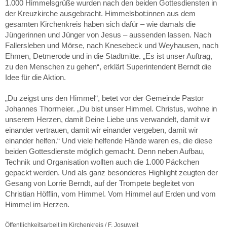
1.000 Himmelsgrüße wurden nach den beiden Gottesdiensten in
der Kreuzkirche ausgebracht. Himmelsbot:innen aus dem
gesamten Kirchenkreis haben sich dafür – wie damals die
Jüngerinnen und Jünger von Jesus – aussenden lassen. Nach
Fallersleben und Mörse, nach Knesebeck und Weyhausen, nach
Ehmen, Detmerode und in die Stadtmitte. „Es ist unser Auftrag,
zu den Menschen zu gehen“, erklärt Superintendent Berndt die
Idee für die Aktion.
„Du zeigst uns den Himmel“, betet vor der Gemeinde Pastor
Johannes Thormeier. „Du bist unser Himmel. Christus, wohne in
unserem Herzen, damit Deine Liebe uns verwandelt, damit wir
einander vertrauen, damit wir einander vergeben, damit wir
einander helfen.“ Und viele helfende Hände waren es, die diese
beiden Gottesdienste möglich gemacht. Denn neben Aufbau,
Technik und Organisation wollten auch die 1.000 Päckchen
gepackt werden. Und als ganz besonderes Highlight zeugten der
Gesang von Lorrie Berndt, auf der Trompete begleitet von
Christian Höfflin, vom Himmel. Vom Himmel auf Erden und vom
Himmel im Herzen.
Öffentlichkeitsarbeit im Kirchenkreis / F. Josuweit