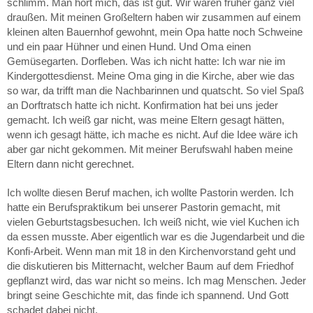
schlimm. Man hört mich, das ist gut. Wir waren früher ganz viel
draußen. Mit meinen Großeltern haben wir zusammen auf einem
kleinen alten Bauernhof gewohnt, mein Opa hatte noch Schweine
und ein paar Hühner und einen Hund. Und Oma einen
Gemüsegarten. Dorfleben. Was ich nicht hatte: Ich war nie im
Kindergottesdienst. Meine Oma ging in die Kirche, aber wie das
so war, da trifft man die Nachbarinnen und quatscht. So viel Spaß
an Dorftratsch hatte ich nicht. Konfirmation hat bei uns jeder
gemacht. Ich weiß gar nicht, was meine Eltern gesagt hätten,
wenn ich gesagt hätte, ich mache es nicht. Auf die Idee wäre ich
aber gar nicht gekommen. Mit meiner Berufswahl haben meine
Eltern dann nicht gerechnet.
Ich wollte diesen Beruf machen, ich wollte Pastorin werden. Ich
hatte ein Berufspraktikum bei unserer Pastorin gemacht, mit
vielen Geburtstagsbesuchen. Ich weiß nicht, wie viel Kuchen ich
da essen musste. Aber eigentlich war es die Jugendarbeit und die
Konfi-Arbeit. Wenn man mit 18 in den Kirchenvorstand geht und
die diskutieren bis Mitternacht, welcher Baum auf dem Friedhof
gepflanzt wird, das war nicht so meins. Ich mag Menschen. Jeder
bringt seine Geschichte mit, das finde ich spannend. Und Gott
schadet dabei nicht.