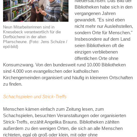
Niedersachsen: Das Bild der
Bibliotheken habe sich in den
vergangenen Jahren
gewandelt. "Es sind eben
nicht mehr nur Ausleihstellen,
Neun Mitarbeiterinnen sind in
Knesebeck verantwortlich für die
sondern Orte für Menschen."
Dorfbücherei in der alten
Insbesondere auf dem Land
Pfarrscheune. (Foto: Jens Schulze /
seien Bibliotheken oft die
epd-bild)
einzigen verbliebenen
öffentlichen Orte ohne
Konsumzwang. Von den bundesweit rund 10.000 Bibliotheken
sind 4.000 von evangelischen oder katholischen
Kirchengemeinden organisiert und häufig in kleineren Ortschaften
zu finden.
Schachspielen und Strick-Treffs
Menschen kämen einfach zum Zeitung lesen, zum
Schachspielen, besuchten Veranstaltungen oder organisierten
Strick-Treffs, erzählt Angelika Brauns. Bibliotheken zählten
außerdem zu den wenigen Orten, die sich an alle Menschen
richteten, egal ob groß oder klein, mit oder ohne