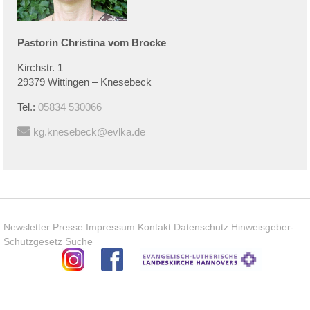
Pastorin
Christina
vom Brocke
Kirchstr. 1
29379 Wittingen – Knesebeck
Tel.:
05834 530066
kg.knesebeck@evlka.de
Newsletter
Presse
Impressum
Kontakt
Datenschutz
Hinweisgeber-
Schutzgesetz
Suche