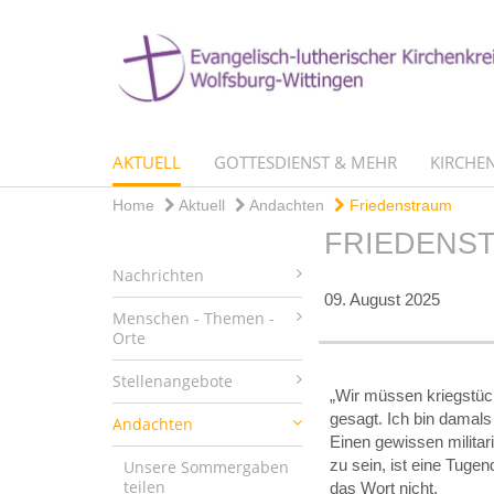
AKTUELL
GOTTESDIENST & MEHR
KIRCHEN
Home
Aktuell
Andachten
Friedenstraum
FRIEDENS
Nachrichten
09. August 2025
Menschen - Themen -
Orte
Stellenangebote
„Wir müssen kriegstüch
gesagt. Ich bin damal
Andachten
Einen gewissen militar
zu sein, ist eine Tuge
Unsere Sommergaben
teilen
das Wort nicht.