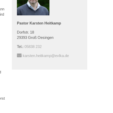
ann
ird
Pastor
Karsten
Heitkamp
Dorfstr. 18
29393 Groß Oesingen
Tel.:
05838 232
karsten.heitkamp@evlka.de
d
rst