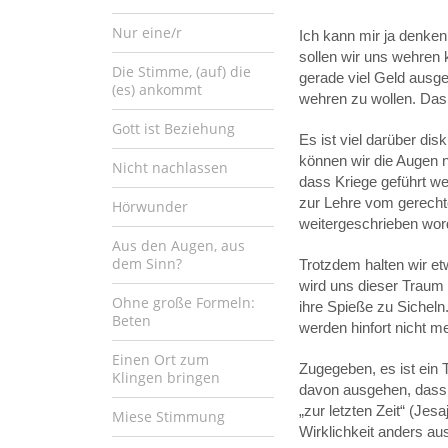
Nur eine/r
Ich kann mir ja denken
sollen wir uns wehren 
Die Stimme, (auf) die
gerade viel Geld ausge
(es) ankommt
wehren zu wollen. Das i
Gott ist Beziehung
Es ist viel darüber dis
können wir die Augen n
Nicht nachlassen
dass Kriege geführt we
zur Lehre vom gerechte
Hörwunder
weitergeschrieben word
Aus den Augen, aus
dem Sinn?
Trotzdem halten wir e
wird uns dieser Traum
Ohne große Formeln:
ihre Spieße zu Sicheln
Beten
werden hinfort nicht me
Einen Ort zum
Zugegeben, es ist ein 
Klingen bringen
davon ausgehen, dass si
„zur letzten Zeit“ (Jes
Miese Stimmung
Wirklichkeit anders au