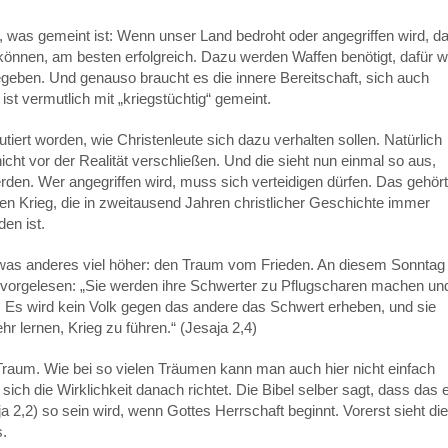
, was gemeint ist: Wenn unser Land bedroht oder angegriffen wird, d
können, am besten erfolgreich. Dazu werden Waffen benötigt, dafür w
geben. Und genauso braucht es die innere Bereitschaft, sich auch
st vermutlich mit „kriegstüchtig“ gemeint.
kutiert worden, wie Christenleute sich dazu verhalten sollen. Natürlich
icht vor der Realität verschließen. Und die sieht nun einmal so aus,
rden. Wer angegriffen wird, muss sich verteidigen dürfen. Das gehört
n Krieg, die in zweitausend Jahren christlicher Geschichte immer
en ist.
twas anderes viel höher: den Traum vom Frieden. An diesem Sonntag
 vorgelesen: „Sie werden ihre Schwerter zu Pflugscharen machen un
. Es wird kein Volk gegen das andere das Schwert erheben, und sie
hr lernen, Krieg zu führen.“ (Jesaja 2,4)
Traum. Wie bei so vielen Träumen kann man auch hier nicht einfach
ch die Wirklichkeit danach richtet. Die Bibel selber sagt, dass das e
aja 2,2) so sein wird, wenn Gottes Herrschaft beginnt. Vorerst sieht die
s.