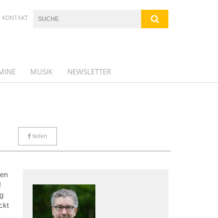
KONTAKT
MINE
MUSIK
NEWSLETTER
teilen
ren
!
ig
ckt