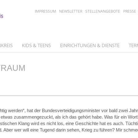
IMPRESSUM
NEWSLETTER
STELLENANGEBOTE
PRESSE
KREIS
KIDS & TEENS
EINRICHTUNGEN & DIENSTE
TER
TRAUM
tig werden“, hat der Bundesverteidigungsminister vor bald zwei Jah
s etwas zusammengezuckt, als ich das gehört habe. Was für ein Wort
istischen Klang wird es nicht los, eine Geschichte hat es auch. Tücht
nd. Aber wer will eine Tugend darin sehen, Krieg zu führen? Mir schme