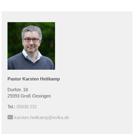
Pastor
Karsten
Heitkamp
Dorfstr. 18
29393 Groß Oesingen
Tel.:
05838 232
karsten.heitkamp@evlka.de