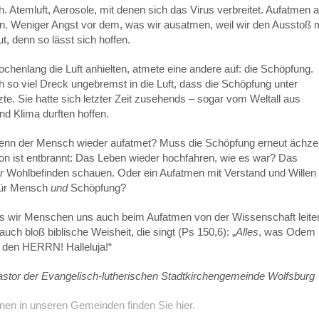
. Atemluft, Aerosole, mit denen sich das Virus verbreitet. Aufatmen a
n. Weniger Angst vor dem, was wir ausatmen, weil wir den Ausstoß m
, denn so lässt sich hoffen.
enlang die Luft anhielten, atmete eine andere auf: die Schöpfung.
h so viel Dreck ungebremst in die Luft, dass die Schöpfung unter
. Sie hatte sich letzter Zeit zusehends – sogar vom Weltall aus
und Klima durften hoffen.
wenn der Mensch wieder aufatmet? Muss die Schöpfung erneut ächz
on ist entbrannt: Das Leben wieder hochfahren, wie es war? Das
r
Wohlbefinden schauen. Oder ein Aufatmen mit Verstand und Willen 
 für Mensch
und
Schöpfung?
ass wir Menschen uns auch beim Aufatmen von der Wissenschaft leite
auch bloß biblische Weisheit, die singt (Ps 150,6): „
Alles
, was Odem
e den HERRN! Halleluja!“
Pastor der Evangelisch-lutherischen Stadtkirchengemeinde Wolfsburg
nen in unseren Gemeinden finden Sie hier.