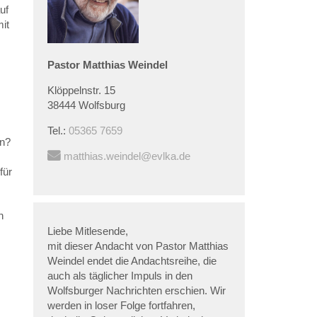
uf
it
Pastor
Matthias
Weindel
Klöppelnstr. 15
38444 Wolfsburg
Tel.:
05365 7659
en?
matthias.weindel@evlka.de
für
n
Liebe Mitlesende,
mit dieser Andacht von Pastor Matthias
Weindel endet die Andachtsreihe, die
auch als täglicher Impuls in den
Wolfsburger Nachrichten erschien. Wir
werden in loser Folge fortfahren,