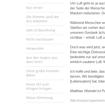
Um Luft geht es ja auch
Nur eine/r
der Seite der Mensche
Masken reduzieren. Gut
Die Stimme, (auf) die
(es) ankommt
Während Menschen woch
Stießen wir vorher doc
Gott ist Beziehung
unserem Gestank ächzte
sichtbar – erholt. Luft 
Nicht nachlassen
Doch was wird jetzt, 
Hörwunder
Eine wichtige Diskussi
bedeutete nur auf
unse
Aus den Augen, aus
dem Sinn?
wirklich saubere Luft:
Ohne große Formeln:
Ich hoffe und bete, d
Beten
lassen. Wir benötigten 
[Lebensatem] hat, lob
Einen Ort zum
Klingen bringen
Matthias Weindel ist 
Miese Stimmung
Alle AnsprechpartnerIn