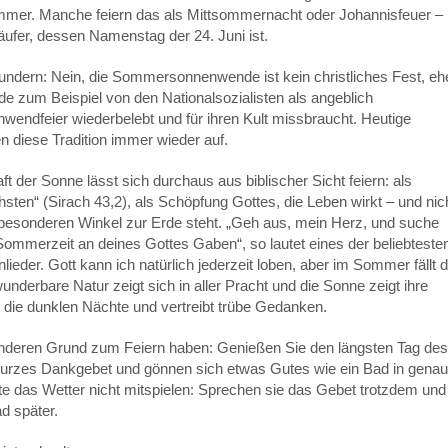
ommer. Manche feiern das als Mittsommernacht oder Johannisfeuer –
fer, dessen Namenstag der 24. Juni ist.
undern: Nein, die Sommersonnenwende ist kein christliches Fest, eh
de zum Beispiel von den Nationalsozialisten als angeblich
endfeier wiederbelebt und für ihren Kult missbraucht. Heutige
diese Tradition immer wieder auf.
ft der Sonne lässt sich durchaus aus biblischer Sicht feiern: als
en“ (Sirach 43,2), als Schöpfung Gottes, die Leben wirkt – und nic
 besonderen Winkel zur Erde steht. „Geh aus, mein Herz, und suche
 Sommerzeit an deines Gottes Gaben“, so lautet eines der beliebteste
nlieder. Gott kann ich natürlich jederzeit loben, aber im Sommer fällt 
underbare Natur zeigt sich in aller Pracht und die Sonne zeigt ihre
 die dunklen Nächte und vertreibt trübe Gedanken.
 anderen Grund zum Feiern haben: Genießen Sie den längsten Tag des
kurzes Dankgebet und gönnen sich etwas Gutes wie ein Bad in genau
te das Wetter nicht mitspielen: Sprechen sie das Gebet trotzdem und
 später.