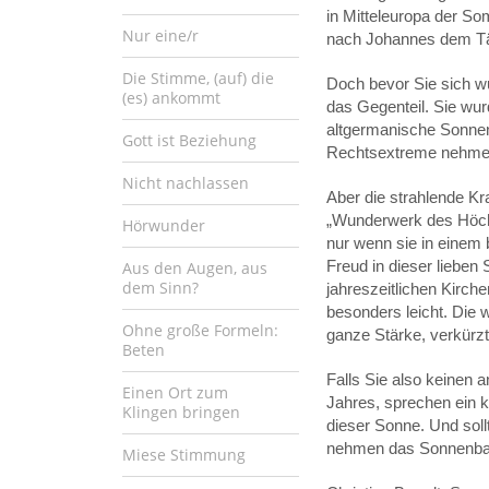
in Mitteleuropa der S
Nur eine/r
nach Johannes dem Täu
Die Stimme, (auf) die
Doch bevor Sie sich w
(es) ankommt
das Gegenteil. Sie wur
altgermanische Sonnenw
Gott ist Beziehung
Rechtsextreme nehmen 
Nicht nachlassen
Aber die strahlende Kra
„Wunderwerk des Höchst
Hörwunder
nur wenn sie in einem
Freud in dieser lieben
Aus den Augen, aus
dem Sinn?
jahreszeitlichen Kirche
besonders leicht. Die w
Ohne große Formeln:
ganze Stärke, verkürzt
Beten
Falls Sie also keinen
Einen Ort zum
Jahres, sprechen ein 
Klingen bringen
dieser Sonne. Und soll
nehmen das Sonnenbad
Miese Stimmung