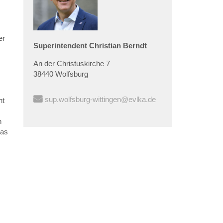
er
Superintendent
Christian
Berndt
An der Christuskirche 7
38440 Wolfsburg
sup.wolfsburg-wittingen@evlka.de
ht
n
das