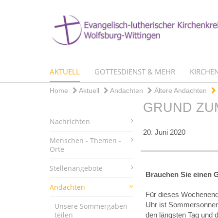
AKTUELL
GOTTESDIENST & MEHR
KIRCHEN
Home
Aktuell
Andachten
Ältere Andachten
GRUND ZU
Nachrichten
20. Juni 2020
Menschen - Themen -
Orte
Stellenangebote
Brauchen Sie einen 
Andachten
Für dieses Wochenend
Uhr ist Sommersonnenw
Unsere Sommergaben
teilen
den längsten Tag und d