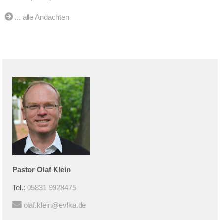
... alle Andachten
Pastor
Olaf
Klein
Tel.:
05831 9928475
olaf.klein@evlka.de